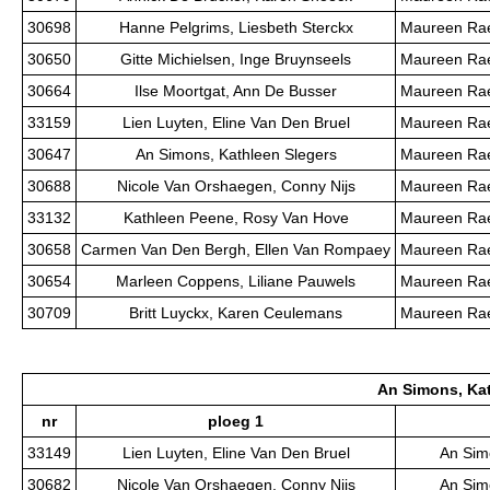
30698
Hanne Pelgrims, Liesbeth Sterckx
Maureen Rae
30650
Gitte Michielsen, Inge Bruynseels
Maureen Rae
30664
Ilse Moortgat, Ann De Busser
Maureen Rae
33159
Lien Luyten, Eline Van Den Bruel
Maureen Rae
30647
An Simons, Kathleen Slegers
Maureen Rae
30688
Nicole Van Orshaegen, Conny Nijs
Maureen Rae
33132
Kathleen Peene, Rosy Van Hove
Maureen Rae
30658
Carmen Van Den Bergh, Ellen Van Rompaey
Maureen Rae
30654
Marleen Coppens, Liliane Pauwels
Maureen Rae
30709
Britt Luyckx, Karen Ceulemans
Maureen Rae
An Simons, Kat
nr
ploeg 1
33149
Lien Luyten, Eline Van Den Bruel
An Sim
30682
Nicole Van Orshaegen, Conny Nijs
An Sim