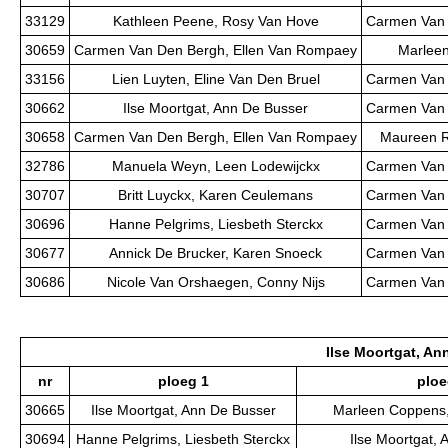
33129
Kathleen Peene, Rosy Van Hove
Carmen Van 
30659
Carmen Van Den Bergh, Ellen Van Rompaey
Marleen
33156
Lien Luyten, Eline Van Den Bruel
Carmen Van 
30662
Ilse Moortgat, Ann De Busser
Carmen Van 
30658
Carmen Van Den Bergh, Ellen Van Rompaey
Maureen R
32786
Manuela Weyn, Leen Lodewijckx
Carmen Van 
30707
Britt Luyckx, Karen Ceulemans
Carmen Van 
30696
Hanne Pelgrims, Liesbeth Sterckx
Carmen Van 
30677
Annick De Brucker, Karen Snoeck
Carmen Van 
30686
Nicole Van Orshaegen, Conny Nijs
Carmen Van 
Ilse Moortgat, An
nr
ploeg 1
ploe
30665
Ilse Moortgat, Ann De Busser
Marleen Coppens,
30694
Hanne Pelgrims, Liesbeth Sterckx
Ilse Moortgat,