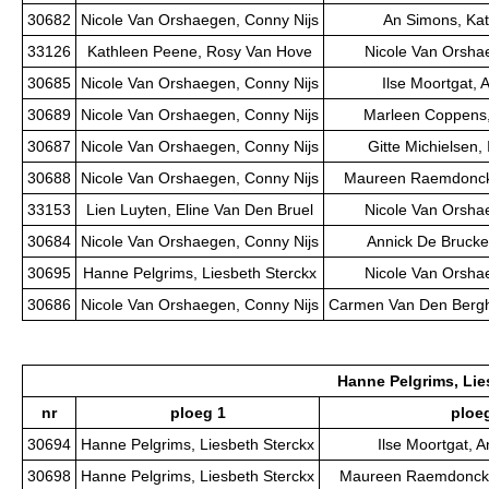
30682
Nicole Van Orshaegen, Conny Nijs
An Simons, Kat
33126
Kathleen Peene, Rosy Van Hove
Nicole Van Orsha
30685
Nicole Van Orshaegen, Conny Nijs
Ilse Moortgat,
30689
Nicole Van Orshaegen, Conny Nijs
Marleen Coppens,
30687
Nicole Van Orshaegen, Conny Nijs
Gitte Michielsen,
30688
Nicole Van Orshaegen, Conny Nijs
Maureen Raemdonck,
33153
Lien Luyten, Eline Van Den Bruel
Nicole Van Orsha
30684
Nicole Van Orshaegen, Conny Nijs
Annick De Brucke
30695
Hanne Pelgrims, Liesbeth Sterckx
Nicole Van Orsha
30686
Nicole Van Orshaegen, Conny Nijs
Carmen Van Den Bergh
Hanne Pelgrims, Lie
nr
ploeg 1
ploe
30694
Hanne Pelgrims, Liesbeth Sterckx
Ilse Moortgat, 
30698
Hanne Pelgrims, Liesbeth Sterckx
Maureen Raemdonck,