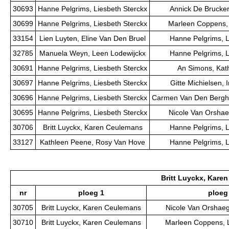
30693
Hanne Pelgrims, Liesbeth Sterckx
Annick De Brucke
30699
Hanne Pelgrims, Liesbeth Sterckx
Marleen Coppens, 
33154
Lien Luyten, Eline Van Den Bruel
Hanne Pelgrims, L
32785
Manuela Weyn, Leen Lodewijckx
Hanne Pelgrims, L
30691
Hanne Pelgrims, Liesbeth Sterckx
An Simons, Kat
30697
Hanne Pelgrims, Liesbeth Sterckx
Gitte Michielsen,
30696
Hanne Pelgrims, Liesbeth Sterckx
Carmen Van Den Bergh
30695
Hanne Pelgrims, Liesbeth Sterckx
Nicole Van Orshae
30706
Britt Luyckx, Karen Ceulemans
Hanne Pelgrims, L
33127
Kathleen Peene, Rosy Van Hove
Hanne Pelgrims, L
Britt Luyckx, Kare
nr
ploeg 1
ploeg
30705
Britt Luyckx, Karen Ceulemans
Nicole Van Orshaeg
30710
Britt Luyckx, Karen Ceulemans
Marleen Coppens, L