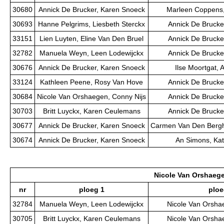
30680
Annick De Brucker, Karen Snoeck
Marleen Coppens,
30693
Hanne Pelgrims, Liesbeth Sterckx
Annick De Brucke
33151
Lien Luyten, Eline Van Den Bruel
Annick De Brucke
32782
Manuela Weyn, Leen Lodewijckx
Annick De Brucke
30676
Annick De Brucker, Karen Snoeck
Ilse Moortgat,
33124
Kathleen Peene, Rosy Van Hove
Annick De Brucke
30684
Nicole Van Orshaegen, Conny Nijs
Annick De Brucke
30703
Britt Luyckx, Karen Ceulemans
Annick De Brucke
30677
Annick De Brucker, Karen Snoeck
Carmen Van Den Bergh
30674
Annick De Brucker, Karen Snoeck
An Simons, Kat
Nicole Van Orshaege
nr
ploeg 1
ploe
32784
Manuela Weyn, Leen Lodewijckx
Nicole Van Orsha
30705
Britt Luyckx, Karen Ceulemans
Nicole Van Orsha