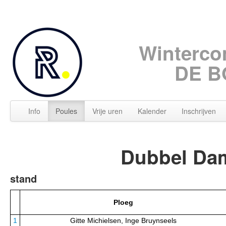
Winterco
DE B
Info
Poules
Vrije uren
Kalender
Inschrijven
Dubbel Da
stand
Ploeg
1
Gitte Michielsen, Inge Bruynseels