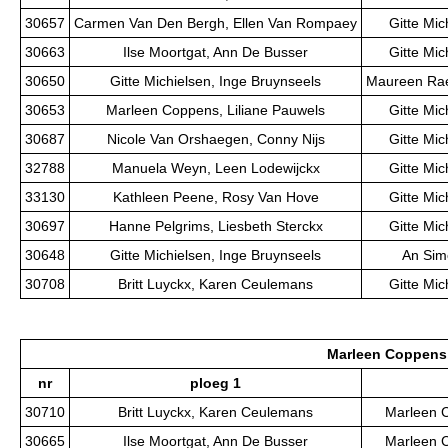
30657
Carmen Van Den Bergh, Ellen Van Rompaey
Gitte Mic
30663
Ilse Moortgat, Ann De Busser
Gitte Mic
30650
Gitte Michielsen, Inge Bruynseels
Maureen Rae
30653
Marleen Coppens, Liliane Pauwels
Gitte Mic
30687
Nicole Van Orshaegen, Conny Nijs
Gitte Mic
32788
Manuela Weyn, Leen Lodewijckx
Gitte Mic
33130
Kathleen Peene, Rosy Van Hove
Gitte Mic
30697
Hanne Pelgrims, Liesbeth Sterckx
Gitte Mic
30648
Gitte Michielsen, Inge Bruynseels
An Sim
30708
Britt Luyckx, Karen Ceulemans
Gitte Mic
Marleen Coppens,
nr
ploeg 1
30710
Britt Luyckx, Karen Ceulemans
Marleen C
30665
Ilse Moortgat, Ann De Busser
Marleen C