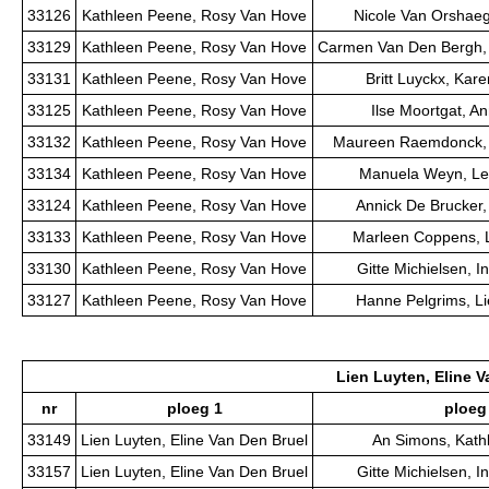
33126
Kathleen Peene, Rosy Van Hove
Nicole Van Orshaeg
33129
Kathleen Peene, Rosy Van Hove
Carmen Van Den Bergh,
33131
Kathleen Peene, Rosy Van Hove
Britt Luyckx, Ka
33125
Kathleen Peene, Rosy Van Hove
Ilse Moortgat, A
33132
Kathleen Peene, Rosy Van Hove
Maureen Raemdonck, 
33134
Kathleen Peene, Rosy Van Hove
Manuela Weyn, Le
33124
Kathleen Peene, Rosy Van Hove
Annick De Brucker
33133
Kathleen Peene, Rosy Van Hove
Marleen Coppens, L
33130
Kathleen Peene, Rosy Van Hove
Gitte Michielsen, 
33127
Kathleen Peene, Rosy Van Hove
Hanne Pelgrims, Li
Lien Luyten, Eline V
nr
ploeg 1
ploeg
33149
Lien Luyten, Eline Van Den Bruel
An Simons, Kath
33157
Lien Luyten, Eline Van Den Bruel
Gitte Michielsen, 