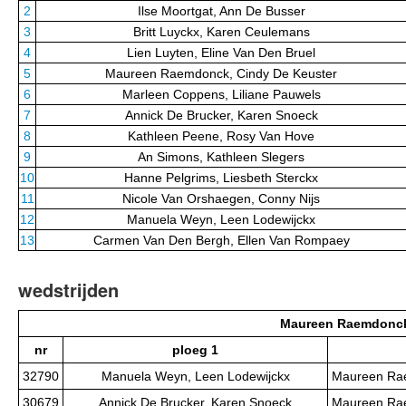
2
Ilse Moortgat, Ann De Busser
3
Britt Luyckx, Karen Ceulemans
4
Lien Luyten, Eline Van Den Bruel
5
Maureen Raemdonck, Cindy De Keuster
6
Marleen Coppens, Liliane Pauwels
7
Annick De Brucker, Karen Snoeck
8
Kathleen Peene, Rosy Van Hove
9
An Simons, Kathleen Slegers
10
Hanne Pelgrims, Liesbeth Sterckx
11
Nicole Van Orshaegen, Conny Nijs
12
Manuela Weyn, Leen Lodewijckx
13
Carmen Van Den Bergh, Ellen Van Rompaey
wedstrijden
Maureen Raemdonck,
nr
ploeg 1
32790
Manuela Weyn, Leen Lodewijckx
Maureen Rae
30679
Annick De Brucker, Karen Snoeck
Maureen Rae