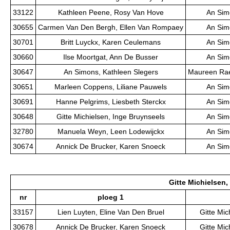
33122
Kathleen Peene, Rosy Van Hove
An Sim
30655
Carmen Van Den Bergh, Ellen Van Rompaey
An Sim
30701
Britt Luyckx, Karen Ceulemans
An Sim
30660
Ilse Moortgat, Ann De Busser
An Sim
30647
An Simons, Kathleen Slegers
Maureen Rae
30651
Marleen Coppens, Liliane Pauwels
An Sim
30691
Hanne Pelgrims, Liesbeth Sterckx
An Sim
30648
Gitte Michielsen, Inge Bruynseels
An Sim
32780
Manuela Weyn, Leen Lodewijckx
An Sim
30674
Annick De Brucker, Karen Snoeck
An Sim
Gitte Michielsen,
nr
ploeg 1
33157
Lien Luyten, Eline Van Den Bruel
Gitte Mic
30678
Annick De Brucker, Karen Snoeck
Gitte Mic