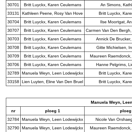
30701
Britt Luyckx, Karen Ceulemans
An Simons, Kath
33131
Kathleen Peene, Rosy Van Hove
Britt Luyckx, Ka
30704
Britt Luyckx, Karen Ceulemans
Ilse Moortgat, A
30707
Britt Luyckx, Karen Ceulemans
Carmen Van Den Bergh,
30703
Britt Luyckx, Karen Ceulemans
Annick De Brucker
30708
Britt Luyckx, Karen Ceulemans
Gitte Michielsen, 
30709
Britt Luyckx, Karen Ceulemans
Maureen Raemdonck, 
30706
Britt Luyckx, Karen Ceulemans
Hanne Pelgrims, Li
32789
Manuela Weyn, Leen Lodewijckx
Britt Luyckx, Ka
33158
Lien Luyten, Eline Van Den Bruel
Britt Luyckx, Ka
Manuela Weyn, Leen
nr
ploeg 1
ploeg
32784
Manuela Weyn, Leen Lodewijckx
Nicole Van Orshaeg
32790
Manuela Weyn, Leen Lodewijckx
Maureen Raemdonck, 