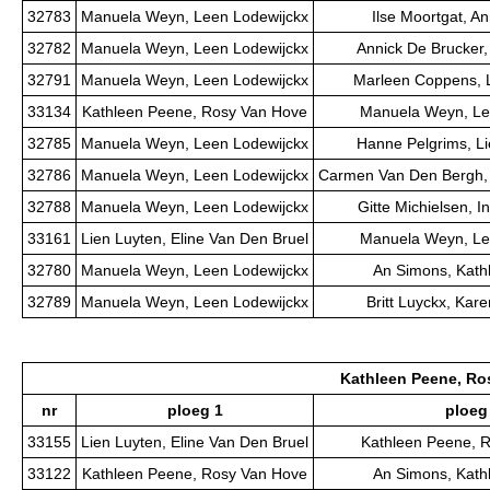
32783
Manuela Weyn, Leen Lodewijckx
Ilse Moortgat, A
32782
Manuela Weyn, Leen Lodewijckx
Annick De Brucker
32791
Manuela Weyn, Leen Lodewijckx
Marleen Coppens, L
33134
Kathleen Peene, Rosy Van Hove
Manuela Weyn, Le
32785
Manuela Weyn, Leen Lodewijckx
Hanne Pelgrims, Li
32786
Manuela Weyn, Leen Lodewijckx
Carmen Van Den Bergh,
32788
Manuela Weyn, Leen Lodewijckx
Gitte Michielsen, 
33161
Lien Luyten, Eline Van Den Bruel
Manuela Weyn, Le
32780
Manuela Weyn, Leen Lodewijckx
An Simons, Kath
32789
Manuela Weyn, Leen Lodewijckx
Britt Luyckx, Ka
Kathleen Peene, Ro
nr
ploeg 1
ploeg
33155
Lien Luyten, Eline Van Den Bruel
Kathleen Peene, 
33122
Kathleen Peene, Rosy Van Hove
An Simons, Kath