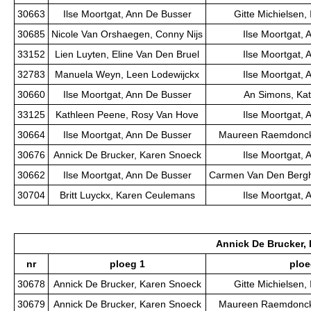
30663
Ilse Moortgat, Ann De Busser
Gitte Michielsen,
30685
Nicole Van Orshaegen, Conny Nijs
Ilse Moortgat,
33152
Lien Luyten, Eline Van Den Bruel
Ilse Moortgat,
32783
Manuela Weyn, Leen Lodewijckx
Ilse Moortgat,
30660
Ilse Moortgat, Ann De Busser
An Simons, Kat
33125
Kathleen Peene, Rosy Van Hove
Ilse Moortgat,
30664
Ilse Moortgat, Ann De Busser
Maureen Raemdonck,
30676
Annick De Brucker, Karen Snoeck
Ilse Moortgat,
30662
Ilse Moortgat, Ann De Busser
Carmen Van Den Bergh
30704
Britt Luyckx, Karen Ceulemans
Ilse Moortgat,
Annick De Brucker,
nr
ploeg 1
ploe
30678
Annick De Brucker, Karen Snoeck
Gitte Michielsen,
30679
Annick De Brucker, Karen Snoeck
Maureen Raemdonck,