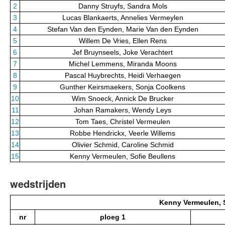
2
Danny Struyfs, Sandra Mols
3
Lucas Blankaerts, Annelies Vermeylen
4
Stefan Van den Eynden, Marie Van den Eynden
5
Willem De Vries, Ellen Rens
6
Jef Bruynseels, Joke Verachtert
7
Michel Lemmens, Miranda Moons
8
Pascal Huybrechts, Heidi Verhaegen
9
Gunther Keirsmaekers, Sonja Coolkens
10
Wim Snoeck, Annick De Brucker
11
Johan Ramakers, Wendy Leys
12
Tom Taes, Christel Vermeulen
13
Robbe Hendrickx, Veerle Willems
14
Olivier Schmid, Caroline Schmid
15
Kenny Vermeulen, Sofie Beullens
wedstrijden
Kenny Vermeulen, 
nr
ploeg 1