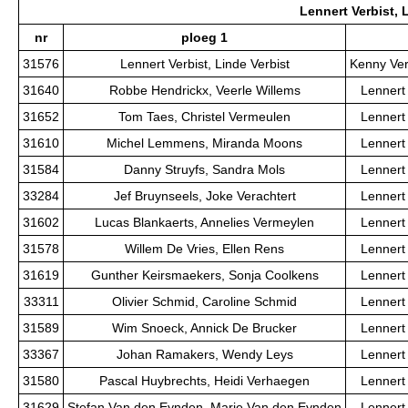
Lennert Verbist, 
nr
ploeg 1
31576
Lennert Verbist, Linde Verbist
Kenny Ver
31640
Robbe Hendrickx, Veerle Willems
Lennert 
31652
Tom Taes, Christel Vermeulen
Lennert 
31610
Michel Lemmens, Miranda Moons
Lennert 
31584
Danny Struyfs, Sandra Mols
Lennert 
33284
Jef Bruynseels, Joke Verachtert
Lennert 
31602
Lucas Blankaerts, Annelies Vermeylen
Lennert 
31578
Willem De Vries, Ellen Rens
Lennert 
31619
Gunther Keirsmaekers, Sonja Coolkens
Lennert 
33311
Olivier Schmid, Caroline Schmid
Lennert 
31589
Wim Snoeck, Annick De Brucker
Lennert 
33367
Johan Ramakers, Wendy Leys
Lennert 
31580
Pascal Huybrechts, Heidi Verhaegen
Lennert 
31629
Stefan Van den Eynden, Marie Van den Eynden
Lennert 