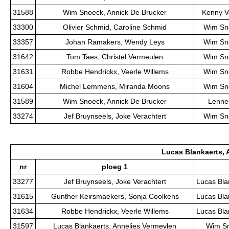
31588
Wim Snoeck, Annick De Brucker
Kenny V
33300
Olivier Schmid, Caroline Schmid
Wim Sno
33357
Johan Ramakers, Wendy Leys
Wim Sno
31642
Tom Taes, Christel Vermeulen
Wim Sno
31631
Robbe Hendrickx, Veerle Willems
Wim Sno
31604
Michel Lemmens, Miranda Moons
Wim Sno
31589
Wim Snoeck, Annick De Brucker
Lenner
33274
Jef Bruynseels, Joke Verachtert
Wim Sno
Lucas Blankaerts, 
nr
ploeg 1
33277
Jef Bruynseels, Joke Verachtert
Lucas Bla
31615
Gunther Keirsmaekers, Sonja Coolkens
Lucas Bla
31634
Robbe Hendrickx, Veerle Willems
Lucas Bla
31597
Lucas Blankaerts, Annelies Vermeylen
Wim Sn