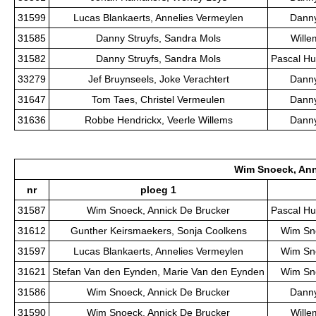
31599
Lucas Blankaerts, Annelies Vermeylen
Danny
31585
Danny Struyfs, Sandra Mols
Wille
31582
Danny Struyfs, Sandra Mols
Pascal Hu
33279
Jef Bruynseels, Joke Verachtert
Danny
31647
Tom Taes, Christel Vermeulen
Danny
31636
Robbe Hendrickx, Veerle Willems
Danny
Wim Snoeck, Ann
nr
ploeg 1
31587
Wim Snoeck, Annick De Brucker
Pascal Hu
31612
Gunther Keirsmaekers, Sonja Coolkens
Wim Sno
31597
Lucas Blankaerts, Annelies Vermeylen
Wim Sno
31621
Stefan Van den Eynden, Marie Van den Eynden
Wim Sno
31586
Wim Snoeck, Annick De Brucker
Danny
31590
Wim Snoeck, Annick De Brucker
Wille