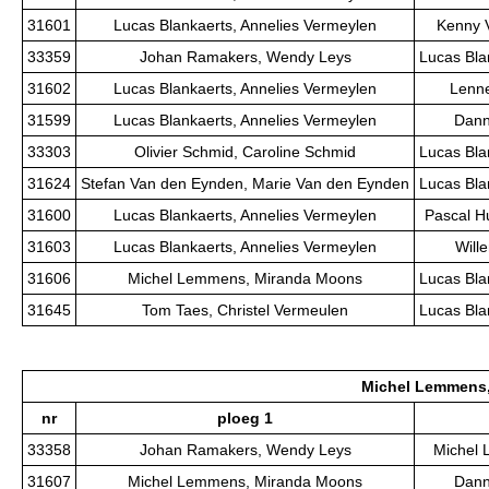
31601
Lucas Blankaerts, Annelies Vermeylen
Kenny V
33359
Johan Ramakers, Wendy Leys
Lucas Bla
31602
Lucas Blankaerts, Annelies Vermeylen
Lenne
31599
Lucas Blankaerts, Annelies Vermeylen
Dann
33303
Olivier Schmid, Caroline Schmid
Lucas Bla
31624
Stefan Van den Eynden, Marie Van den Eynden
Lucas Bla
31600
Lucas Blankaerts, Annelies Vermeylen
Pascal H
31603
Lucas Blankaerts, Annelies Vermeylen
Will
31606
Michel Lemmens, Miranda Moons
Lucas Bla
31645
Tom Taes, Christel Vermeulen
Lucas Bla
Michel Lemmens
nr
ploeg 1
33358
Johan Ramakers, Wendy Leys
Michel
31607
Michel Lemmens, Miranda Moons
Dann