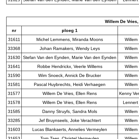
Willem De Vries,
nr
ploeg 1
31611
Michel Lemmens, Miranda Moons
Willem 
33368
Johan Ramakers, Wendy Leys
Willem 
31630
Stefan Van den Eynden, Marie Van den Eynden
Willem 
31641
Robbe Hendrickx, Veerle Willems
Willem 
31590
Wim Snoeck, Annick De Brucker
Willem 
31581
Pascal Huybrechts, Heidi Verhaegen
Willem 
31577
Willem De Vries, Ellen Rens
Kenny Ver
31578
Willem De Vries, Ellen Rens
Lennert 
31585
Danny Struyfs, Sandra Mols
Willem 
33285
Jef Bruynseels, Joke Verachtert
Willem 
31603
Lucas Blankaerts, Annelies Vermeylen
Willem 
31653
Tom Taes, Christel Vermeulen
Willem 