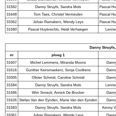
31582
Danny Struyfs, Sandra Mols
Pascal Hu
31648
Tom Taes, Christel Vermeulen
Pascal Hu
33362
Johan Ramakers, Wendy Leys
Pascal Hu
31580
Pascal Huybrechts, Heidi Verhaegen
Lenner
Danny Struyfs,
nr
ploeg 1
31607
Michel Lemmens, Miranda Moons
Danny
31616
Gunther Keirsmaekers, Sonja Coolkens
Danny
33305
Olivier Schmid, Caroline Schmid
Danny
31584
Danny Struyfs, Sandra Mols
Lenner
31586
Wim Snoeck, Annick De Brucker
Danny
31626
Stefan Van den Eynden, Marie Van den Eynden
Danny
31583
Danny Struyfs, Sandra Mols
Kenny V
33361
Johan Ramakers, Wendy Leys
Danny