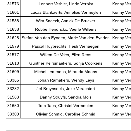
31576
Lennert Verbist, Linde Verbist
Kenny Ver
31601
Lucas Blankaerts, Annelies Vermeylen
Kenny Ver
31588
Wim Snoeck, Annick De Brucker
Kenny Ver
31638
Robbe Hendrickx, Veerle Willems
Kenny Ver
31628
Stefan Van den Eynden, Marie Van den Eynden
Kenny Ver
31579
Pascal Huybrechts, Heidi Verhaegen
Kenny Ver
31577
Willem De Vries, Ellen Rens
Kenny Ver
31618
Gunther Keirsmaekers, Sonja Coolkens
Kenny Ver
31609
Michel Lemmens, Miranda Moons
Kenny Ver
33365
Johan Ramakers, Wendy Leys
Kenny Ver
33282
Jef Bruynseels, Joke Verachtert
Kenny Ver
31583
Danny Struyfs, Sandra Mols
Kenny Ver
31650
Tom Taes, Christel Vermeulen
Kenny Ver
33309
Olivier Schmid, Caroline Schmid
Kenny Ver