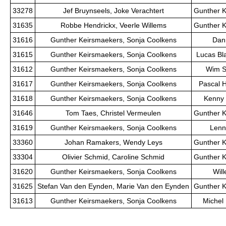
33278
Jef Bruynseels, Joke Verachtert
Gunther K
31635
Robbe Hendrickx, Veerle Willems
Gunther K
31616
Gunther Keirsmaekers, Sonja Coolkens
Dann
31615
Gunther Keirsmaekers, Sonja Coolkens
Lucas Bl
31612
Gunther Keirsmaekers, Sonja Coolkens
Wim S
31617
Gunther Keirsmaekers, Sonja Coolkens
Pascal H
31618
Gunther Keirsmaekers, Sonja Coolkens
Kenny 
31646
Tom Taes, Christel Vermeulen
Gunther K
31619
Gunther Keirsmaekers, Sonja Coolkens
Lenne
33360
Johan Ramakers, Wendy Leys
Gunther K
33304
Olivier Schmid, Caroline Schmid
Gunther K
31620
Gunther Keirsmaekers, Sonja Coolkens
Will
31625
Stefan Van den Eynden, Marie Van den Eynden
Gunther K
31613
Gunther Keirsmaekers, Sonja Coolkens
Michel