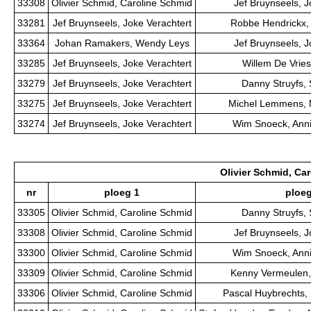
33308
Olivier Schmid, Caroline Schmid
Jef Bruynseels, J
33281
Jef Bruynseels, Joke Verachtert
Robbe Hendrickx, 
33364
Johan Ramakers, Wendy Leys
Jef Bruynseels, J
33285
Jef Bruynseels, Joke Verachtert
Willem De Vries
33279
Jef Bruynseels, Joke Verachtert
Danny Struyfs,
33275
Jef Bruynseels, Joke Verachtert
Michel Lemmens, 
33274
Jef Bruynseels, Joke Verachtert
Wim Snoeck, Anni
Olivier Schmid, Ca
nr
ploeg 1
ploeg
33305
Olivier Schmid, Caroline Schmid
Danny Struyfs,
33308
Olivier Schmid, Caroline Schmid
Jef Bruynseels, J
33300
Olivier Schmid, Caroline Schmid
Wim Snoeck, Anni
33309
Olivier Schmid, Caroline Schmid
Kenny Vermeulen, 
33306
Olivier Schmid, Caroline Schmid
Pascal Huybrechts,