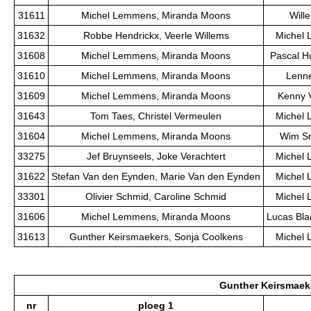
31611
Michel Lemmens, Miranda Moons
Will
31632
Robbe Hendrickx, Veerle Willems
Michel
31608
Michel Lemmens, Miranda Moons
Pascal H
31610
Michel Lemmens, Miranda Moons
Lenne
31609
Michel Lemmens, Miranda Moons
Kenny V
31643
Tom Taes, Christel Vermeulen
Michel
31604
Michel Lemmens, Miranda Moons
Wim Sn
33275
Jef Bruynseels, Joke Verachtert
Michel
31622
Stefan Van den Eynden, Marie Van den Eynden
Michel
33301
Olivier Schmid, Caroline Schmid
Michel
31606
Michel Lemmens, Miranda Moons
Lucas Bla
31613
Gunther Keirsmaekers, Sonja Coolkens
Michel
Gunther Keirsmaek
nr
ploeg 1