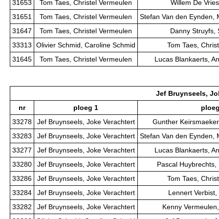
31653
Tom Taes, Christel Vermeulen
Willem De Vries
31651
Tom Taes, Christel Vermeulen
Stefan Van den Eynden, 
31647
Tom Taes, Christel Vermeulen
Danny Struyfs,
33313
Olivier Schmid, Caroline Schmid
Tom Taes, Chris
31645
Tom Taes, Christel Vermeulen
Lucas Blankaerts, A
Jef Bruynseels, Jo
nr
ploeg 1
ploeg
33278
Jef Bruynseels, Joke Verachtert
Gunther Keirsmaeker
33283
Jef Bruynseels, Joke Verachtert
Stefan Van den Eynden, 
33277
Jef Bruynseels, Joke Verachtert
Lucas Blankaerts, A
33280
Jef Bruynseels, Joke Verachtert
Pascal Huybrechts,
33286
Jef Bruynseels, Joke Verachtert
Tom Taes, Chris
33284
Jef Bruynseels, Joke Verachtert
Lennert Verbist,
33282
Jef Bruynseels, Joke Verachtert
Kenny Vermeulen, 