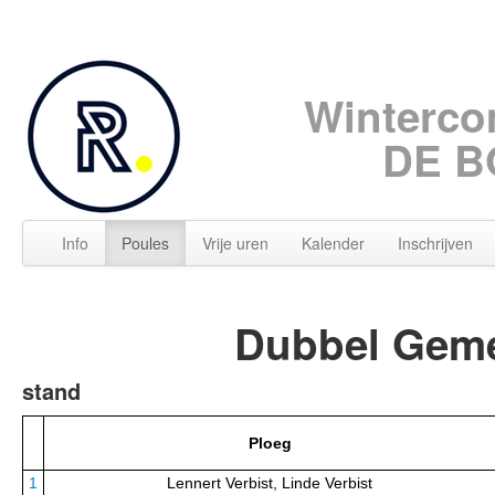
Winterco
DE B
Info
Poules
Vrije uren
Kalender
Inschrijven
Dubbel Geme
stand
Ploeg
1
Lennert Verbist, Linde Verbist