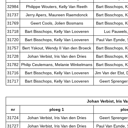
32984
Philippe Wouters, Kelly Van Reeth
Bart Bisschops, K
31737
Jerry Apers, Maureen Raemdonck
Bart Bisschops, K
31769
Geert Cools, Jolien Bosmans
Bart Bisschops, K
31718
Bart Bisschops, Kelly Van Looveren
Luc Pauwels,
31720
Bart Bisschops, Kelly Van Looveren
Paul Van Eynde, 
31757
Bert Yskout, Wendy II Van den Broeck
Bart Bisschops, K
31728
Johan Verbist, Iris Van den Dries
Bart Bisschops, K
31782
Philip Ceulemans, Melanie Winkelmans
Bart Bisschops, K
31716
Bart Bisschops, Kelly Van Looveren
Jim Van der Elst, 
31717
Bart Bisschops, Kelly Van Looveren
Geert Sprengers
Johan Verbist, Iris V
nr
ploeg 1
plo
31724
Johan Verbist, Iris Van den Dries
Geert Sprengers
31727
Johan Verbist, Iris Van den Dries
Paul Van Eynde, 