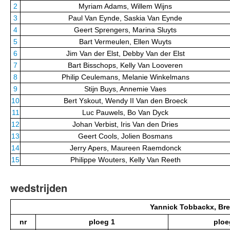
2
Myriam Adams, Willem Wijns
3
Paul Van Eynde, Saskia Van Eynde
4
Geert Sprengers, Marina Sluyts
5
Bart Vermeulen, Ellen Wuyts
6
Jim Van der Elst, Debby Van der Elst
7
Bart Bisschops, Kelly Van Looveren
8
Philip Ceulemans, Melanie Winkelmans
9
Stijn Buys, Annemie Vaes
10
Bert Yskout, Wendy II Van den Broeck
11
Luc Pauwels, Bo Van Dyck
12
Johan Verbist, Iris Van den Dries
13
Geert Cools, Jolien Bosmans
14
Jerry Apers, Maureen Raemdonck
15
Philippe Wouters, Kelly Van Reeth
wedstrijden
Yannick Tobbackx, Bre
nr
ploeg 1
ploe