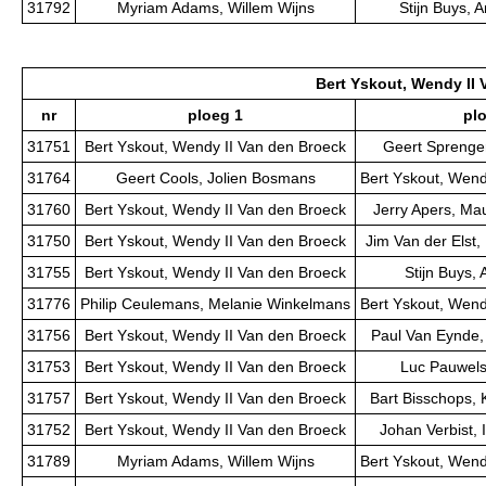
31792
Myriam Adams, Willem Wijns
Stijn Buys, 
Bert Yskout, Wendy II
nr
ploeg 1
pl
31751
Bert Yskout, Wendy II Van den Broeck
Geert Sprenger
31764
Geert Cools, Jolien Bosmans
Bert Yskout, Wend
31760
Bert Yskout, Wendy II Van den Broeck
Jerry Apers, M
31750
Bert Yskout, Wendy II Van den Broeck
Jim Van der Elst,
31755
Bert Yskout, Wendy II Van den Broeck
Stijn Buys,
31776
Philip Ceulemans, Melanie Winkelmans
Bert Yskout, Wend
31756
Bert Yskout, Wendy II Van den Broeck
Paul Van Eynde,
31753
Bert Yskout, Wendy II Van den Broeck
Luc Pauwels
31757
Bert Yskout, Wendy II Van den Broeck
Bart Bisschops, 
31752
Bert Yskout, Wendy II Van den Broeck
Johan Verbist, 
31789
Myriam Adams, Willem Wijns
Bert Yskout, Wend