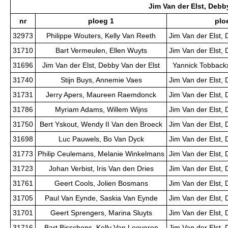
Jim Van der Elst, Debb
nr
ploeg 1
plo
32973
Philippe Wouters, Kelly Van Reeth
Jim Van der Elst, 
31710
Bart Vermeulen, Ellen Wuyts
Jim Van der Elst, 
31696
Jim Van der Elst, Debby Van der Elst
Yannick Tobbackx
31740
Stijn Buys, Annemie Vaes
Jim Van der Elst, 
31731
Jerry Apers, Maureen Raemdonck
Jim Van der Elst, 
31786
Myriam Adams, Willem Wijns
Jim Van der Elst, 
31750
Bert Yskout, Wendy II Van den Broeck
Jim Van der Elst, 
31698
Luc Pauwels, Bo Van Dyck
Jim Van der Elst, 
31773
Philip Ceulemans, Melanie Winkelmans
Jim Van der Elst, 
31723
Johan Verbist, Iris Van den Dries
Jim Van der Elst, 
31761
Geert Cools, Jolien Bosmans
Jim Van der Elst, 
31705
Paul Van Eynde, Saskia Van Eynde
Jim Van der Elst, 
31701
Geert Sprengers, Marina Sluyts
Jim Van der Elst, 
31716
Bart Bisschops, Kelly Van Looveren
Jim Van der Elst, 