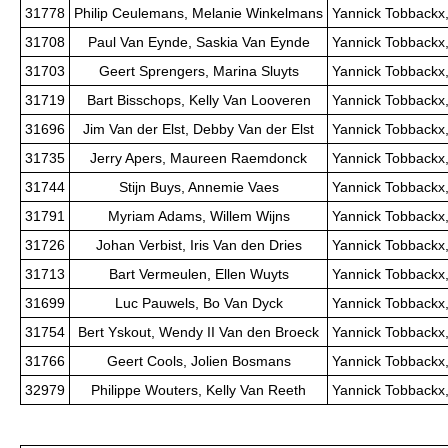
31778
Philip Ceulemans, Melanie Winkelmans
Yannick Tobbackx,
31708
Paul Van Eynde, Saskia Van Eynde
Yannick Tobbackx,
31703
Geert Sprengers, Marina Sluyts
Yannick Tobbackx,
31719
Bart Bisschops, Kelly Van Looveren
Yannick Tobbackx,
31696
Jim Van der Elst, Debby Van der Elst
Yannick Tobbackx,
31735
Jerry Apers, Maureen Raemdonck
Yannick Tobbackx,
31744
Stijn Buys, Annemie Vaes
Yannick Tobbackx,
31791
Myriam Adams, Willem Wijns
Yannick Tobbackx,
31726
Johan Verbist, Iris Van den Dries
Yannick Tobbackx,
31713
Bart Vermeulen, Ellen Wuyts
Yannick Tobbackx,
31699
Luc Pauwels, Bo Van Dyck
Yannick Tobbackx,
31754
Bert Yskout, Wendy II Van den Broeck
Yannick Tobbackx,
31766
Geert Cools, Jolien Bosmans
Yannick Tobbackx,
32979
Philippe Wouters, Kelly Van Reeth
Yannick Tobbackx,