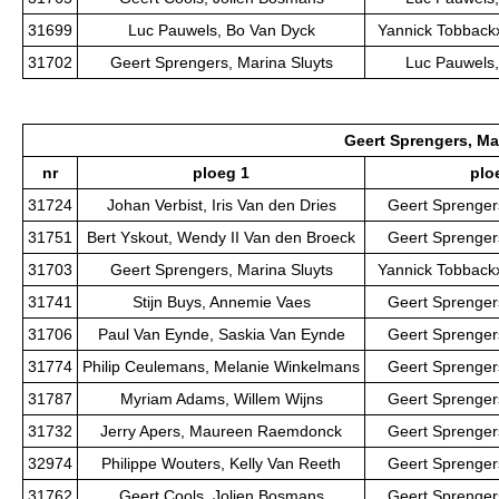
31699
Luc Pauwels, Bo Van Dyck
Yannick Tobbackx
31702
Geert Sprengers, Marina Sluyts
Luc Pauwels,
Geert Sprengers, Ma
nr
ploeg 1
plo
31724
Johan Verbist, Iris Van den Dries
Geert Sprengers
31751
Bert Yskout, Wendy II Van den Broeck
Geert Sprengers
31703
Geert Sprengers, Marina Sluyts
Yannick Tobbackx
31741
Stijn Buys, Annemie Vaes
Geert Sprengers
31706
Paul Van Eynde, Saskia Van Eynde
Geert Sprengers
31774
Philip Ceulemans, Melanie Winkelmans
Geert Sprengers
31787
Myriam Adams, Willem Wijns
Geert Sprengers
31732
Jerry Apers, Maureen Raemdonck
Geert Sprengers
32974
Philippe Wouters, Kelly Van Reeth
Geert Sprengers
31762
Geert Cools, Jolien Bosmans
Geert Sprengers