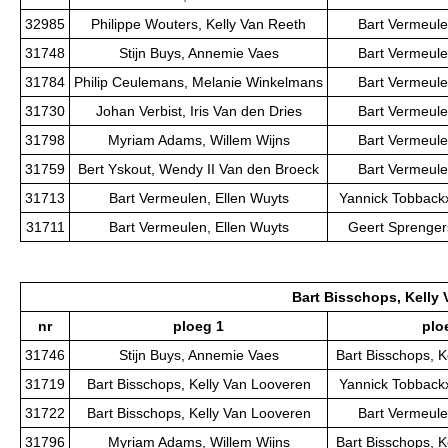
32985
Philippe Wouters, Kelly Van Reeth
Bart Vermeule
31748
Stijn Buys, Annemie Vaes
Bart Vermeule
31784
Philip Ceulemans, Melanie Winkelmans
Bart Vermeule
31730
Johan Verbist, Iris Van den Dries
Bart Vermeule
31798
Myriam Adams, Willem Wijns
Bart Vermeule
31759
Bert Yskout, Wendy II Van den Broeck
Bart Vermeule
31713
Bart Vermeulen, Ellen Wuyts
Yannick Tobbackx
31711
Bart Vermeulen, Ellen Wuyts
Geert Sprengers
Bart Bisschops, Kelly
nr
ploeg 1
plo
31746
Stijn Buys, Annemie Vaes
Bart Bisschops, K
31719
Bart Bisschops, Kelly Van Looveren
Yannick Tobbackx
31722
Bart Bisschops, Kelly Van Looveren
Bart Vermeule
31796
Myriam Adams, Willem Wijns
Bart Bisschops, K