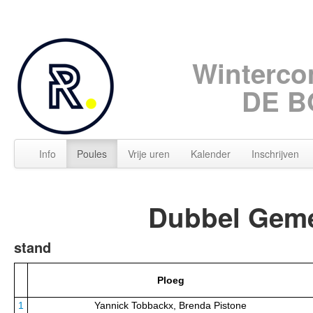
Winterco
DE B
Info
Poules
Vrije uren
Kalender
Inschrijven
Dubbel Geme
stand
Ploeg
1
Yannick Tobbackx, Brenda Pistone