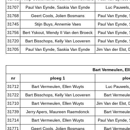
31707
Paul Van Eynde, Saskia Van Eynde
Luc Pauwels,
31768
Geert Cools, Jolien Bosmans
Paul Van Eynde, 
31745
Stijn Buys, Annemie Vaes
Paul Van Eynde, 
31756
Bert Yskout, Wendy II Van den Broeck
Paul Van Eynde, 
31720
Bart Bisschops, Kelly Van Looveren
Paul Van Eynde, 
31705
Paul Van Eynde, Saskia Van Eynde
Jim Van der Elst, 
Bart Vermeulen, El
nr
ploeg 1
plo
31712
Bart Vermeulen, Ellen Wuyts
Luc Pauwels,
31722
Bart Bisschops, Kelly Van Looveren
Bart Vermeule
31710
Bart Vermeulen, Ellen Wuyts
Jim Van der Elst, 
31739
Jerry Apers, Maureen Raemdonck
Bart Vermeule
31714
Bart Vermeulen, Ellen Wuyts
Paul Van Eynde, 
31771
Geert Cools, Jolien Bosmans
Bart Vermeule