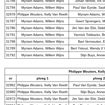
31788
Myriam Adams, Willem Wijns
Johan Verbist, Iris 
31794
Myriam Adams, Willem Wijns
Paul Van Eynde, Sas
32978
Philippe Wouters, Kelly Van Reeth
Myriam Adams, Wi
31787
Myriam Adams, Willem Wijns
Geert Sprengers, M
31786
Myriam Adams, Willem Wijns
Jim Van der Elst, Deb
31791
Myriam Adams, Willem Wijns
Yannick Tobbackx, B
31798
Myriam Adams, Willem Wijns
Bart Vermeulen, E
31789
Myriam Adams, Willem Wijns
Bert Yskout, Wendy II
31792
Myriam Adams, Willem Wijns
Stijn Buys, Ann
Philippe Wouters, Kell
nr
ploeg 1
ploeg 2
32982
Philippe Wouters, Kelly Van Reeth
Paul Van Eynde, Sas
32980
Philippe Wouters, Kelly Van Reeth
Stijn Buys, Ann
32973
Philippe Wouters, Kelly Van Reeth
Jim Van der Elst, Deb