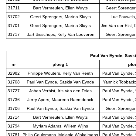
31711
Bart Vermeulen, Ellen Wuyts
Geert Sprengers
31702
Geert Sprengers, Marina Sluyts
Luc Pauwels,
31701
Geert Sprengers, Marina Sluyts
Jim Van der Elst, 
31717
Bart Bisschops, Kelly Van Looveren
Geert Sprengers
Paul Van Eynde, Sask
nr
ploeg 1
plo
32982
Philippe Wouters, Kelly Van Reeth
Paul Van Eynde, 
31708
Paul Van Eynde, Saskia Van Eynde
Yannick Tobbackx
31727
Johan Verbist, Iris Van den Dries
Paul Van Eynde, 
31736
Jerry Apers, Maureen Raemdonck
Paul Van Eynde, 
31706
Paul Van Eynde, Saskia Van Eynde
Geert Sprengers
31714
Bart Vermeulen, Ellen Wuyts
Paul Van Eynde, 
31794
Myriam Adams, Willem Wijns
Paul Van Eynde, 
31781
Philip Ceulemans, Melanie Winkelmans
Paul Van Eynde, 