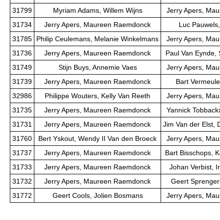
31799
Myriam Adams, Willem Wijns
Jerry Apers, Ma
31734
Jerry Apers, Maureen Raemdonck
Luc Pauwels,
31785
Philip Ceulemans, Melanie Winkelmans
Jerry Apers, Ma
31736
Jerry Apers, Maureen Raemdonck
Paul Van Eynde, 
31749
Stijn Buys, Annemie Vaes
Jerry Apers, Ma
31739
Jerry Apers, Maureen Raemdonck
Bart Vermeule
32986
Philippe Wouters, Kelly Van Reeth
Jerry Apers, Ma
31735
Jerry Apers, Maureen Raemdonck
Yannick Tobbackx
31731
Jerry Apers, Maureen Raemdonck
Jim Van der Elst, 
31760
Bert Yskout, Wendy II Van den Broeck
Jerry Apers, Ma
31737
Jerry Apers, Maureen Raemdonck
Bart Bisschops, K
31733
Jerry Apers, Maureen Raemdonck
Johan Verbist, I
31732
Jerry Apers, Maureen Raemdonck
Geert Sprengers
31772
Geert Cools, Jolien Bosmans
Jerry Apers, Ma