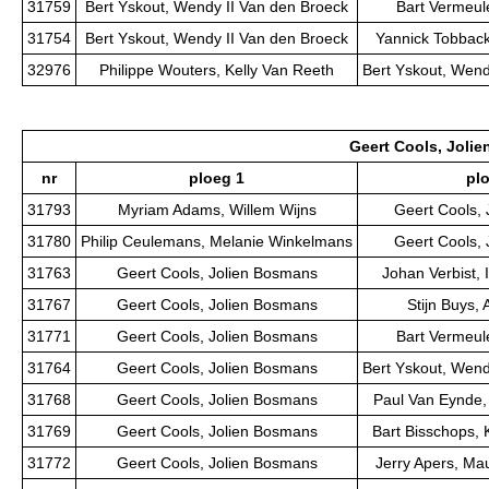
31759
Bert Yskout, Wendy II Van den Broeck
Bart Vermeul
31754
Bert Yskout, Wendy II Van den Broeck
Yannick Tobback
32976
Philippe Wouters, Kelly Van Reeth
Bert Yskout, Wend
Geert Cools, Joli
nr
ploeg 1
pl
31793
Myriam Adams, Willem Wijns
Geert Cools,
31780
Philip Ceulemans, Melanie Winkelmans
Geert Cools,
31763
Geert Cools, Jolien Bosmans
Johan Verbist, 
31767
Geert Cools, Jolien Bosmans
Stijn Buys,
31771
Geert Cools, Jolien Bosmans
Bart Vermeul
31764
Geert Cools, Jolien Bosmans
Bert Yskout, Wend
31768
Geert Cools, Jolien Bosmans
Paul Van Eynde,
31769
Geert Cools, Jolien Bosmans
Bart Bisschops, 
31772
Geert Cools, Jolien Bosmans
Jerry Apers, M