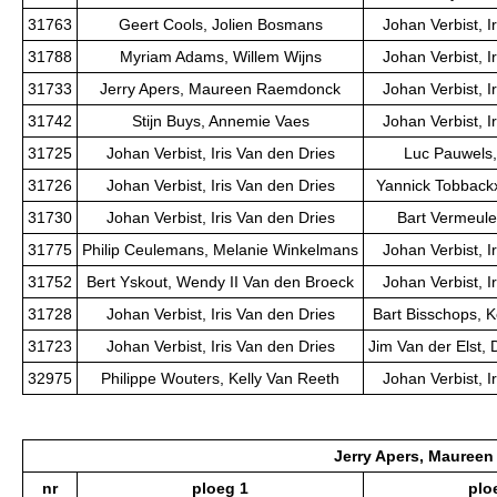
31763
Geert Cools, Jolien Bosmans
Johan Verbist, I
31788
Myriam Adams, Willem Wijns
Johan Verbist, I
31733
Jerry Apers, Maureen Raemdonck
Johan Verbist, I
31742
Stijn Buys, Annemie Vaes
Johan Verbist, I
31725
Johan Verbist, Iris Van den Dries
Luc Pauwels,
31726
Johan Verbist, Iris Van den Dries
Yannick Tobbackx
31730
Johan Verbist, Iris Van den Dries
Bart Vermeule
31775
Philip Ceulemans, Melanie Winkelmans
Johan Verbist, I
31752
Bert Yskout, Wendy II Van den Broeck
Johan Verbist, I
31728
Johan Verbist, Iris Van den Dries
Bart Bisschops, K
31723
Johan Verbist, Iris Van den Dries
Jim Van der Elst, 
32975
Philippe Wouters, Kelly Van Reeth
Johan Verbist, I
Jerry Apers, Mauree
nr
ploeg 1
plo