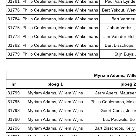
31781
Philip Ceulemans, Melanie Winkelmans
Paul Van Eynde
31776
Philip Ceulemans, Melanie Winkelmans
Bert Yskout, Wen
31784
Philip Ceulemans, Melanie Winkelmans
Bart Vermeul
31775
Philip Ceulemans, Melanie Winkelmans
Johan Verbist, 
31773
Philip Ceulemans, Melanie Winkelmans
Jim Van der Elst
31782
Philip Ceulemans, Melanie Winkelmans
Bart Bisschops,
31779
Philip Ceulemans, Melanie Winkelmans
Stijn Buys
Myriam Adams, Will
nr
ploeg 1
ploeg 2
31799
Myriam Adams, Willem Wijns
Jerry Apers, Maure
31795
Myriam Adams, Willem Wijns
Philip Ceulemans, Mel
31793
Myriam Adams, Willem Wijns
Geert Cools, Joli
31790
Myriam Adams, Willem Wijns
Luc Pauwels, Bo
31796
Myriam Adams, Willem Wijns
Bart Bisschops, Kell