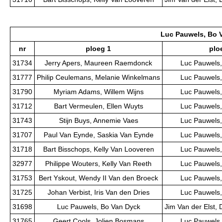
Luc Pauwels, Bo 
nr
ploeg 1
plo
31734
Jerry Apers, Maureen Raemdonck
Luc Pauwels,
31777
Philip Ceulemans, Melanie Winkelmans
Luc Pauwels,
31790
Myriam Adams, Willem Wijns
Luc Pauwels,
31712
Bart Vermeulen, Ellen Wuyts
Luc Pauwels,
31743
Stijn Buys, Annemie Vaes
Luc Pauwels,
31707
Paul Van Eynde, Saskia Van Eynde
Luc Pauwels,
31718
Bart Bisschops, Kelly Van Looveren
Luc Pauwels,
32977
Philippe Wouters, Kelly Van Reeth
Luc Pauwels,
31753
Bert Yskout, Wendy II Van den Broeck
Luc Pauwels,
31725
Johan Verbist, Iris Van den Dries
Luc Pauwels,
31698
Luc Pauwels, Bo Van Dyck
Jim Van der Elst, 
31765
Geert Cools, Jolien Bosmans
Luc Pauwels,