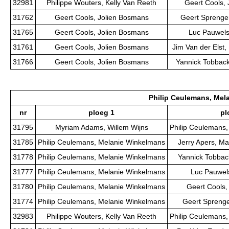
32981
Philippe Wouters, Kelly Van Reeth
Geert Cools,
31762
Geert Cools, Jolien Bosmans
Geert Sprenger
31765
Geert Cools, Jolien Bosmans
Luc Pauwels
31761
Geert Cools, Jolien Bosmans
Jim Van der Elst,
31766
Geert Cools, Jolien Bosmans
Yannick Tobback
Philip Ceulemans, Mel
nr
ploeg 1
pl
31795
Myriam Adams, Willem Wijns
Philip Ceulemans
31785
Philip Ceulemans, Melanie Winkelmans
Jerry Apers, 
31778
Philip Ceulemans, Melanie Winkelmans
Yannick Tobbac
31777
Philip Ceulemans, Melanie Winkelmans
Luc Pauwel
31780
Philip Ceulemans, Melanie Winkelmans
Geert Cools,
31774
Philip Ceulemans, Melanie Winkelmans
Geert Sprenge
32983
Philippe Wouters, Kelly Van Reeth
Philip Ceulemans