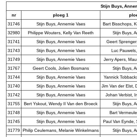
Stijn Buys, Anne
nr
ploeg 1
plo
31746
Stijn Buys, Annemie Vaes
Bart Bisschops, K
32980
Philippe Wouters, Kelly Van Reeth
Stijn Buys, 
31741
Stijn Buys, Annemie Vaes
Geert Sprengers
31743
Stijn Buys, Annemie Vaes
Luc Pauwels,
31749
Stijn Buys, Annemie Vaes
Jerry Apers, Ma
31767
Geert Cools, Jolien Bosmans
Stijn Buys, 
31744
Stijn Buys, Annemie Vaes
Yannick Tobbackx
31740
Stijn Buys, Annemie Vaes
Jim Van der Elst, 
31742
Stijn Buys, Annemie Vaes
Johan Verbist, I
31755
Bert Yskout, Wendy II Van den Broeck
Stijn Buys, 
31748
Stijn Buys, Annemie Vaes
Bart Vermeule
31745
Stijn Buys, Annemie Vaes
Paul Van Eynde, 
31779
Philip Ceulemans, Melanie Winkelmans
Stijn Buys, 