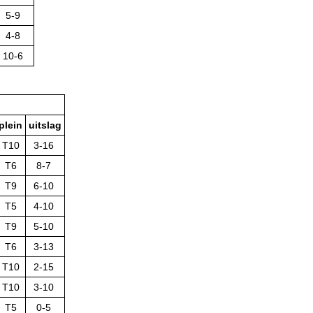
5-9
4-8
10-6
plein
uitslag
T10
3-16
T6
8-7
T9
6-10
T5
4-10
T9
5-10
T6
3-13
T10
2-15
T10
3-10
T5
0-5