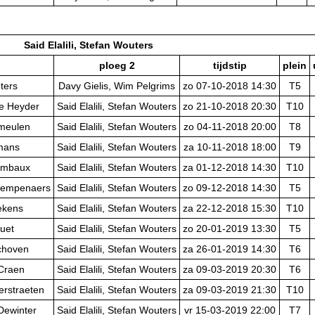
Said Elalili, Stefan Wouters
ploeg 2
tijdstip
plein
uters
Davy Gielis, Wim Pelgrims
zo 07-10-2018 14:30
T5
e Heyder
Said Elalili, Stefan Wouters
zo 21-10-2018 20:30
T10
rmeulen
Said Elalili, Stefan Wouters
zo 04-11-2018 20:00
T8
lmans
Said Elalili, Stefan Wouters
za 10-11-2018 18:00
T9
ombaux
Said Elalili, Stefan Wouters
za 01-12-2018 14:30
T10
Kempenaers
Said Elalili, Stefan Wouters
zo 09-12-2018 14:30
T5
ekens
Said Elalili, Stefan Wouters
za 22-12-2018 15:30
T10
uet
Said Elalili, Stefan Wouters
zo 20-01-2019 13:30
T5
choven
Said Elalili, Stefan Wouters
za 26-01-2019 14:30
T6
 Craen
Said Elalili, Stefan Wouters
za 09-03-2019 20:30
T6
erstraeten
Said Elalili, Stefan Wouters
za 09-03-2019 21:30
T10
Dewinter
Said Elalili, Stefan Wouters
vr 15-03-2019 22:00
T7