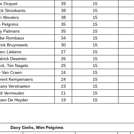
n Ocquet
39
15
ick Stroobants
38
15
fan Wouters
38
15
m Pelgrims
35
15
uy Palmans
35
15
ebe Rombaux
34
15
rick Bruynseels
30
15
rc Liekens
27
15
trick Dewinter
26
15
ck, Tim Nagels
25
15
ve Van Craen
24
15
rent Kempenaers
24
15
ans Verstraeten
23
15
di Vermeulen
21
15
ben De Heyder
19
15
Davy Gielis, Wim Pelgrims