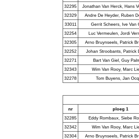
32295
Jonathan Van Herck, Hans V
32329
Andre De Heyder, Ruben D
33011
Gerrit Scheers, Ive Van
32254
Luc Vermeulen, Jordi Ve
32305
Arno Bruynseels, Patrick B
32252
Johan Stroobants, Patrick 
32271
Bart Van Giel, Guy Pa
32343
Wim Van Rooy, Marc Li
32278
Tom Buyens, Jan Ocq
nr
ploeg 1
32285
Eddy Rombaux, Siebe R
32342
Wim Van Rooy, Marc Li
32304
Arno Bruynseels, Patrick B