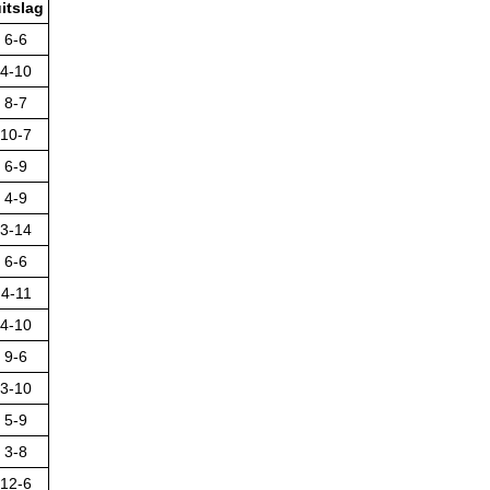
itslag
6-6
4-10
8-7
10-7
6-9
4-9
3-14
6-6
4-11
4-10
9-6
3-10
5-9
3-8
12-6