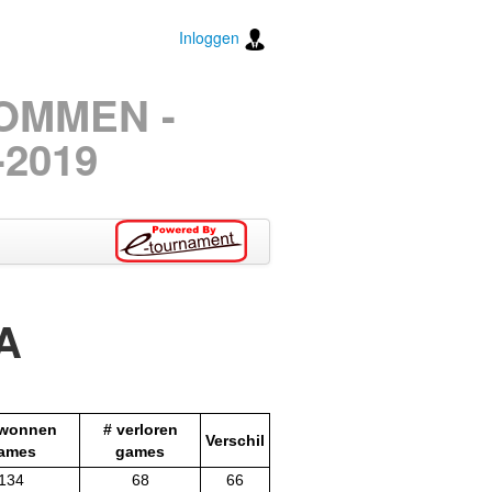
Inloggen
TOMMEN -
2019
A
ewonnen
# verloren
Verschil
ames
games
134
68
66