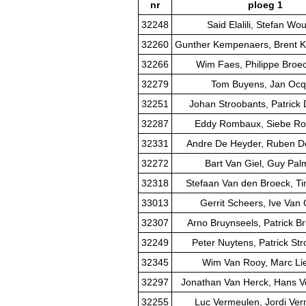
nr
ploeg 1
32248
Said Elalili, Stefan Wo
32260
Gunther Kempenaers, Brent 
32266
Wim Faes, Philippe Broe
32279
Tom Buyens, Jan Ocq
32251
Johan Stroobants, Patrick 
32287
Eddy Rombaux, Siebe R
32331
Andre De Heyder, Ruben D
32272
Bart Van Giel, Guy Pa
32318
Stefaan Van den Broeck, T
33013
Gerrit Scheers, Ive Van
32307
Arno Bruynseels, Patrick B
32249
Peter Nuytens, Patrick St
32345
Wim Van Rooy, Marc Li
32297
Jonathan Van Herck, Hans V
32255
Luc Vermeulen, Jordi Ve