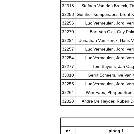
32315
Stefaan Van den Broeck, T
32258
Gunther Kempenaers, Brent 
32256
Luc Vermeulen, Jordi Ve
32270
Bart Van Giel, Guy Pa
32294
Jonathan Van Herck, Hans V
32257
Luc Vermeulen, Jordi Ve
32254
Luc Vermeulen, Jordi Ve
32277
Tom Buyens, Jan Ocq
33010
Gerrit Scheers, Ive Van
32255
Luc Vermeulen, Jordi Ve
32264
Wim Faes, Philippe Broe
32328
Andre De Heyder, Ruben D
nr
ploeg 1