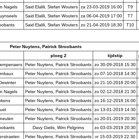
im Nagels
Said Elalili, Stefan Wouters
za 23-03-2019 16:00
T9
ruynseels
Said Elalili, Stefan Wouters
za 06-04-2019 17:00
T7
roobants
Said Elalili, Stefan Wouters
zo 21-04-2019 18:30
T10
Peter Nuytens, Patrick Stroobants
ploeg 2
tijdstip
Kempenaers
Peter Nuytens, Patrick Stroobants
zo 30-09-2018 15:30
ombaux
Peter Nuytens, Patrick Stroobants
zo 07-10-2018 14:30
Dewinter
Peter Nuytens, Patrick Stroobants
zo 21-10-2018 20:00
im Nagels
Peter Nuytens, Patrick Stroobants
zo 02-12-2018 21:30
ekens
Peter Nuytens, Patrick Stroobants
zo 16-12-2018 16:00
uet
Peter Nuytens, Patrick Stroobants
zo 13-01-2019 14:30
rmeulen
Peter Nuytens, Patrick Stroobants
zo 20-01-2019 20:30
roobants
Davy Gielis, Wim Pelgrims
zo 03-03-2019 20:30
erstraeten
Peter Nuytens, Patrick Stroobants
vr 15-03-2019 22:30