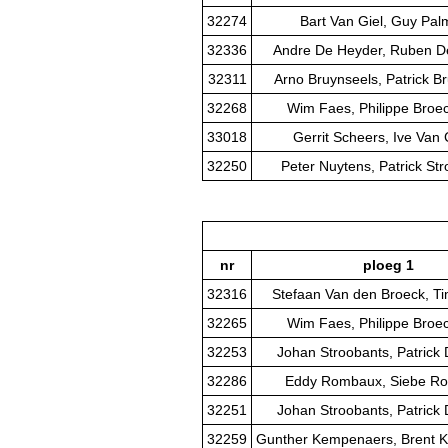
32274
Bart Van Giel, Guy Pa
32336
Andre De Heyder, Ruben D
32311
Arno Bruynseels, Patrick B
32268
Wim Faes, Philippe Broe
33018
Gerrit Scheers, Ive Van
32250
Peter Nuytens, Patrick St
nr
ploeg 1
32316
Stefaan Van den Broeck, T
32265
Wim Faes, Philippe Broe
32253
Johan Stroobants, Patrick 
32286
Eddy Rombaux, Siebe R
32251
Johan Stroobants, Patrick 
32259
Gunther Kempenaers, Brent 