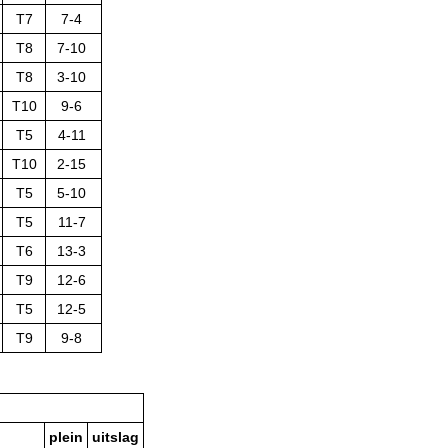
T7
7-4
T8
7-10
T8
3-10
T10
9-6
T5
4-11
T10
2-15
T5
5-10
T5
11-7
T6
13-3
T9
12-6
T5
12-5
T9
9-8
plein
uitslag