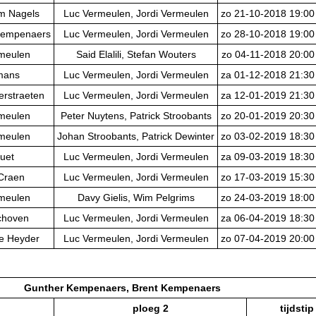
im Nagels
Luc Vermeulen, Jordi Vermeulen
zo 21-10-2018 19:00
Kempenaers
Luc Vermeulen, Jordi Vermeulen
zo 28-10-2018 19:00
rmeulen
Said Elalili, Stefan Wouters
zo 04-11-2018 20:00
lmans
Luc Vermeulen, Jordi Vermeulen
za 01-12-2018 21:30
erstraeten
Luc Vermeulen, Jordi Vermeulen
za 12-01-2019 21:30
rmeulen
Peter Nuytens, Patrick Stroobants
zo 20-01-2019 20:30
rmeulen
Johan Stroobants, Patrick Dewinter
zo 03-02-2019 18:30
uet
Luc Vermeulen, Jordi Vermeulen
za 09-03-2019 18:30
 Craen
Luc Vermeulen, Jordi Vermeulen
zo 17-03-2019 15:30
rmeulen
Davy Gielis, Wim Pelgrims
zo 24-03-2019 18:00
choven
Luc Vermeulen, Jordi Vermeulen
za 06-04-2019 18:30
e Heyder
Luc Vermeulen, Jordi Vermeulen
zo 07-04-2019 20:00
Gunther Kempenaers, Brent Kempenaers
ploeg 2
tijdstip