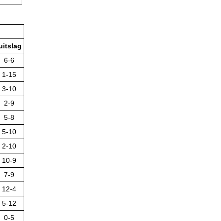
uitslag
6-6
1-15
3-10
2-9
5-8
5-10
2-10
10-9
7-9
12-4
5-12
0-5