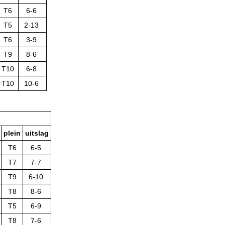
T6
6-6
T5
2-13
T6
3-9
T9
8-6
T10
6-8
T10
10-6
plein
uitslag
T6
6-5
T7
7-7
T9
6-10
T8
8-6
T5
6-9
T8
7-6