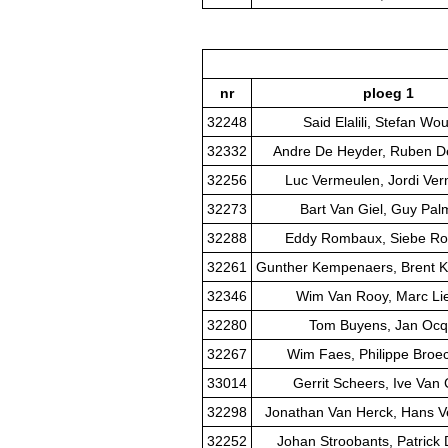
nr
ploeg 1
32248
Said Elalili, Stefan Wo
32332
Andre De Heyder, Ruben D
32256
Luc Vermeulen, Jordi Ve
32273
Bart Van Giel, Guy Pa
32288
Eddy Rombaux, Siebe R
32261
Gunther Kempenaers, Brent 
32346
Wim Van Rooy, Marc Li
32280
Tom Buyens, Jan Ocq
32267
Wim Faes, Philippe Broe
33014
Gerrit Scheers, Ive Van
32298
Jonathan Van Herck, Hans V
32252
Johan Stroobants, Patrick 