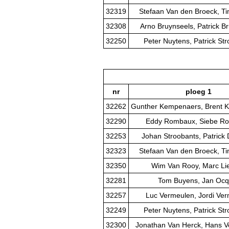
32319
Stefaan Van den Broeck, T
32308
Arno Bruynseels, Patrick B
32250
Peter Nuytens, Patrick St
nr
ploeg 1
32262
Gunther Kempenaers, Brent 
32290
Eddy Rombaux, Siebe R
32253
Johan Stroobants, Patrick 
32323
Stefaan Van den Broeck, T
32350
Wim Van Rooy, Marc Li
32281
Tom Buyens, Jan Ocq
32257
Luc Vermeulen, Jordi Ve
32249
Peter Nuytens, Patrick St
32300
Jonathan Van Herck, Hans V