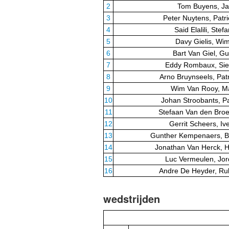
2
Tom Buyens, Ja
3
Peter Nuytens, Patr
4
Said Elalili, Ste
5
Davy Gielis, Wi
6
Bart Van Giel, G
7
Eddy Rombaux, Si
8
Arno Bruynseels, Pat
9
Wim Van Rooy, Ma
10
Johan Stroobants, Pa
11
Stefaan Van den Broe
12
Gerrit Scheers, I
13
Gunther Kempenaers, B
14
Jonathan Van Herck, H
15
Luc Vermeulen, Jor
16
Andre De Heyder, Ru
wedstrijden