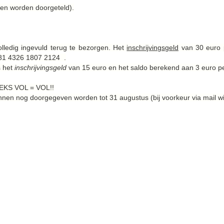
nten worden doorgeteld).
volledig ingevuld terug te bezorgen. Het
inschrijvingsgeld
van 30 euro p
81 4326 1807 2124 .
s het
inschrijvingsgeld
van 15 euro en het saldo berekend aan 3 euro per
REEKS VOL = VOL!!
nen nog doorgegeven worden tot 31 augustus (bij voorkeur via mail w